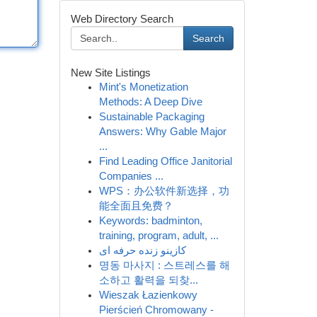
Web Directory Search
Search
New Site Listings
Mint's Monetization
Methods: A Deep Dive
Sustainable Packaging
Answers: Why Gable Major
...
Find Leading Office Janitorial
Companies ...
WPS：办公软件新选择，功
能全面且免费？
Keywords: badminton,
training, program, adult, ...
کازینو زنده حرفه ای
명동 마사지 : 스트레스를 해
소하고 활력을 되찾...
Wieszak Łazienkowy
Pierścień Chromowany -