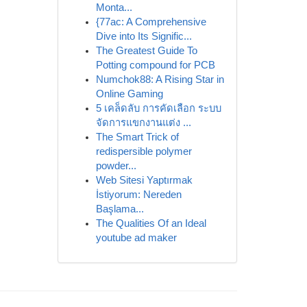
Monta...
{77ac: A Comprehensive
Dive into Its Signific...
The Greatest Guide To
Potting compound for PCB
Numchok88: A Rising Star in
Online Gaming
5 เคล็ดลับ การคัดเลือก ระบบ
จัดการแขกงานแต่ง ...
The Smart Trick of
redispersible polymer
powder...
Web Sitesi Yaptırmak
İstiyorum: Nereden
Başlama...
The Qualities Of an Ideal
youtube ad maker