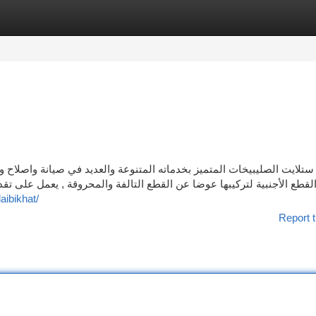
tegories
Register
Login
ستلايت الصليبيخات المتميز بخدماته المتنوعة والعديد في صيانة واصلاح و
لقطع الأجنبية لتركيبها عوضا عن القطع التالفة والمحروقة , يعمل على تقدي
aibikhat/
Report t