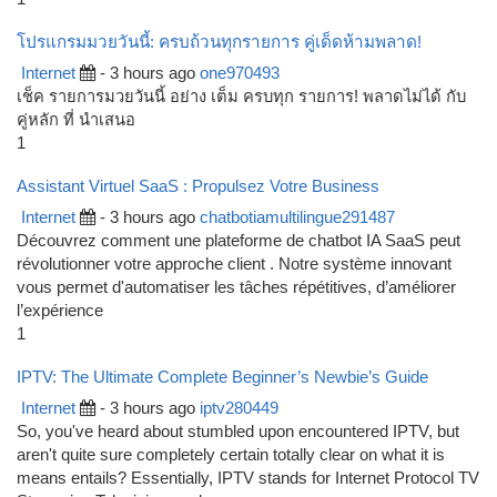
โปรแกรมมวยวันนี้: ครบถ้วนทุกรายการ คู่เด็ดห้ามพลาด!
Internet
- 3 hours ago
one970493
เช็ค รายการมวยวันนี้ อย่าง เต็ม ครบทุก รายการ! พลาดไม่ได้ กับ
คู่หลัก ที่ นำเสนอ
1
Assistant Virtuel SaaS : Propulsez Votre Business
Internet
- 3 hours ago
chatbotiamultilingue291487
Découvrez comment une plateforme de chatbot IA SaaS peut
révolutionner votre approche client . Notre système innovant
vous permet d'automatiser les tâches répétitives, d’améliorer
l’expérience
1
IPTV: The Ultimate Complete Beginner’s Newbie’s Guide
Internet
- 3 hours ago
iptv280449
So, you've heard about stumbled upon encountered IPTV, but
aren't quite sure completely certain totally clear on what it is
means entails? Essentially, IPTV stands for Internet Protocol TV