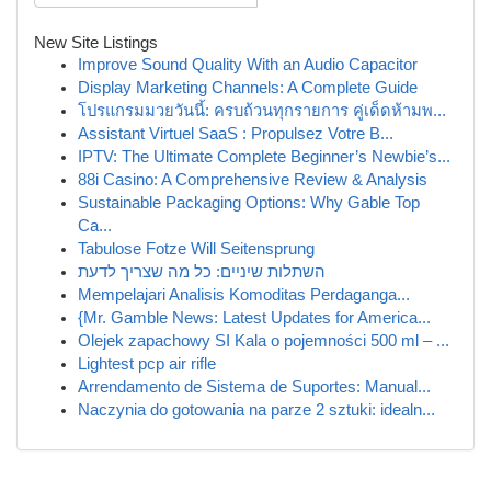
New Site Listings
Improve Sound Quality With an Audio Capacitor
Display Marketing Channels: A Complete Guide
โปรแกรมมวยวันนี้: ครบถ้วนทุกรายการ คู่เด็ดห้ามพ...
Assistant Virtuel SaaS : Propulsez Votre B...
IPTV: The Ultimate Complete Beginner’s Newbie’s...
88i Casino: A Comprehensive Review & Analysis
Sustainable Packaging Options: Why Gable Top
Ca...
Tabulose Fotze Will Seitensprung
השתלות שיניים: כל מה שצריך לדעת
Mempelajari Analisis Komoditas Perdaganga...
{Mr. Gamble News: Latest Updates for America...
Olejek zapachowy SI Kala o pojemności 500 ml – ...
Lightest pcp air rifle
Arrendamento de Sistema de Suportes: Manual...
Naczynia do gotowania na parze 2 sztuki: idealn...