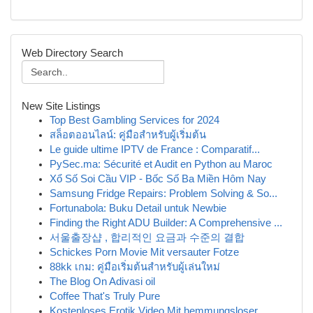
Web Directory Search
New Site Listings
Top Best Gambling Services for 2024
สล็อตออนไลน์: คู่มือสำหรับผู้เริ่มต้น
Le guide ultime IPTV de France : Comparatif...
PySec.ma: Sécurité et Audit en Python au Maroc
Xổ Số Soi Cầu VIP - Bốc Số Ba Miền Hôm Nay
Samsung Fridge Repairs: Problem Solving & So...
Fortunabola: Buku Detail untuk Newbie
Finding the Right ADU Builder: A Comprehensive ...
서울출장샵 , 합리적인 요금과 수준의 결합
Schickes Porn Movie Mit versauter Fotze
88kk เกม: คู่มือเริ่มต้นสำหรับผู้เล่นใหม่
The Blog On Adivasi oil
Coffee That's Truly Pure
Kostenloses Erotik Video Mit hemmungsloser