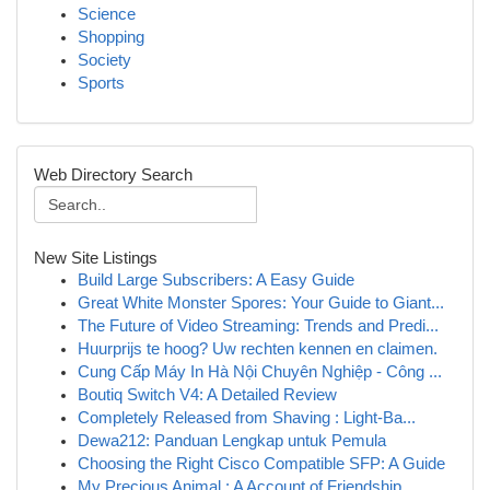
Science
Shopping
Society
Sports
Web Directory Search
New Site Listings
Build Large Subscribers: A Easy Guide
Great White Monster Spores: Your Guide to Giant...
The Future of Video Streaming: Trends and Predi...
Huurprijs te hoog? Uw rechten kennen en claimen.
Cung Cấp Máy In Hà Nội Chuyên Nghiệp - Công ...
Boutiq Switch V4: A Detailed Review
Completely Released from Shaving : Light-Ba...
Dewa212: Panduan Lengkap untuk Pemula
Choosing the Right Cisco Compatible SFP: A Guide
My Precious Animal : A Account of Friendship