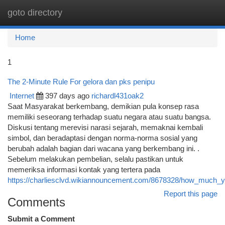
goto directory
Togg
navi
Home
1
The 2-Minute Rule For gelora dan pks penipu
Internet
397 days ago
richardl431oak2
Saat Masyarakat berkembang, demikian pula konsep rasa
memiliki seseorang terhadap suatu negara atau suatu bangsa.
Diskusi tentang merevisi narasi sejarah, memaknai kembali
simbol, dan beradaptasi dengan norma-norma sosial yang
berubah adalah bagian dari wacana yang berkembang ini. .
Sebelum melakukan pembelian, selalu pastikan untuk
memeriksa informasi kontak yang tertera pada
https://charliesclvd.wikiannouncement.com/8678328/how_much_
Report this page
Comments
Submit a Comment