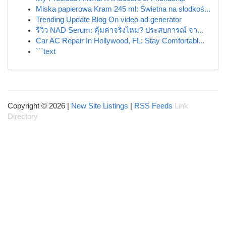
Miska papierowa Kram 245 ml: Świetna na słodkoś...
Trending Update Blog On video ad generator
รีวิว NAD Serum: คุ้มค่าจริงไหม? ประสบการณ์ จา...
Car AC Repair In Hollywood, FL: Stay Comfortabl...
```text
Copyright © 2026 |
New Site Listings
|
RSS Feeds
Link
Directory