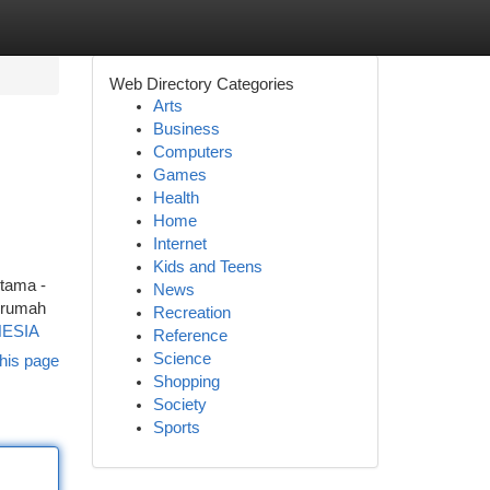
Web Directory Categories
Arts
Business
Computers
Games
Health
Home
Internet
Kids and Teens
tama -
News
 rumah
Recreation
ONESIA
Reference
Science
his page
Shopping
Society
Sports