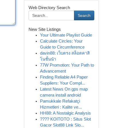
Web Directory Search
Search
New Site Listings
Your Ultimate Playlist Guide
Calculate Circles: Your
Guide to Circumference
davin88: เว็บตรง สล็อตคาสิ
โนชั้นนำ
77W Promotion: Your Path to
Advancement
Finding Reliable A4 Paper
Suppliers: Your Compl...
Latest News On gps map
camera install android
Pamukkale Refakatçi
Hizmetleri : Kalite ve...
HH88: A Nostalgic Analysis
???? KOITOTO : Situs Slot
Gacor Slot88 Link Slo...