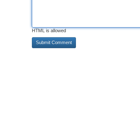
HTML is allowed