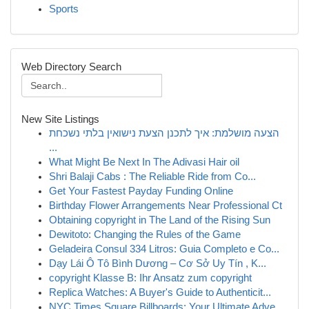
Sports
Web Directory Search
New Site Listings
הצעה מושלמת: איך לתכנן הצעת נישואין בלתי נשכחת
...
What Might Be Next In The Adivasi Hair oil
Shri Balaji Cabs : The Reliable Ride from Co...
Get Your Fastest Payday Funding Online
Birthday Flower Arrangements Near Professional Ct
Obtaining copyright in The Land of the Rising Sun
Dewitoto: Changing the Rules of the Game
Geladeira Consul 334 Litros: Guia Completo e Co...
Dạy Lái Ô Tô Bình Dương – Cơ Sở Uy Tín , K...
copyright Klasse B: Ihr Ansatz zum copyright
Replica Watches: A Buyer's Guide to Authenticit...
NYC Times Square Billboards: Your Ultimate Adve...