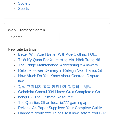
Society
Sports
Web Directory Search
New Site Listings
Better With Age | Better With Age Clothing | Of...
Thiết Ký Quán Bar Xu Hướng Mới Nhất Trong Nă...
The Fridge Maintenance: Addressing & Answers
Reliable Flower Delivery in Raleigh Near Harrod St
How Much Do You Know About Contract Dispute
law...
정식 프릴리지 획득 안전하게 검증하는 방법
Geladeira Consul 334 Litros: Guia Completo e Co...
heng882: The Ultimate Resource
The Qualities Of an Ideal ie777 gaming app
Reliable A4 Paper Suppliers: Your Complete Guide
Hardcore group xxx Things To Know Before You Buy