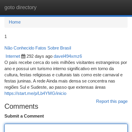
goto directory
Togg
navi
Home
1
Não Conhecido Fatos Sobre Brasil
Internet
292 days ago
davel494xmz6
O país recebe cerca do seis milhões visitantes estrangeiros por
ano e possui um turismo interno significativo em torno da
cultura, festas religiosas e culturais tais como este carnaval e
festas juninas. A rede Ainda mais densa se concentra nas
regiões Sul e Sudeste, ao passo que extensas áreas
https://start.me/p/Lb4YMG/inicio
Report this page
Comments
Submit a Comment