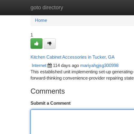
goto directory
Home
New Site Listings
Add Site
Ca
Home
1
Kitchen Cabinet Accessories in Tucker, GA
Internet
114 days ago
mariyahgjsg300998
This established unit implementing set-up generatin
forward-thinking convenience-provider repairing sta
Comments
Submit a Comment