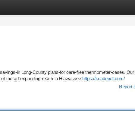
tegories
Register
Login
g-savings-in Long-County plans-for care-free thermometer-cases. Our
te-of-the-art expanding-reach-in Hiawassee
https://kcadepot.com/
Report t