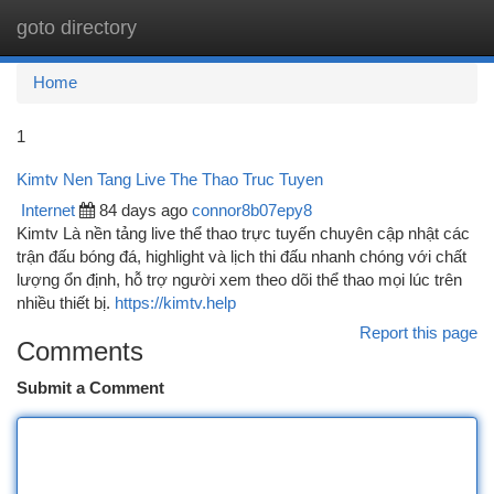
goto directory
Togg
navi
Home
1
Kimtv Nen Tang Live The Thao Truc Tuyen
Internet
84 days ago
connor8b07epy8
Kimtv Là nền tảng live thể thao trực tuyến chuyên cập nhật các
trận đấu bóng đá, highlight và lịch thi đấu nhanh chóng với chất
lượng ổn định, hỗ trợ người xem theo dõi thể thao mọi lúc trên
nhiều thiết bị.
https://kimtv.help
Report this page
Comments
Submit a Comment