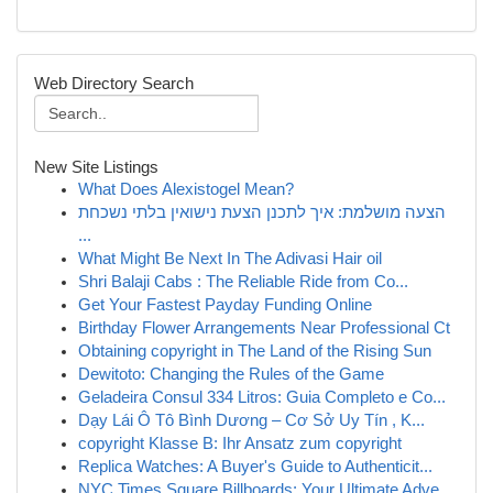
Web Directory Search
New Site Listings
What Does Alexistogel Mean?
הצעה מושלמת: איך לתכנן הצעת נישואין בלתי נשכחת
...
What Might Be Next In The Adivasi Hair oil
Shri Balaji Cabs : The Reliable Ride from Co...
Get Your Fastest Payday Funding Online
Birthday Flower Arrangements Near Professional Ct
Obtaining copyright in The Land of the Rising Sun
Dewitoto: Changing the Rules of the Game
Geladeira Consul 334 Litros: Guia Completo e Co...
Dạy Lái Ô Tô Bình Dương – Cơ Sở Uy Tín , K...
copyright Klasse B: Ihr Ansatz zum copyright
Replica Watches: A Buyer's Guide to Authenticit...
NYC Times Square Billboards: Your Ultimate Adve...