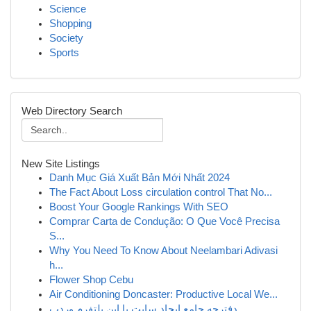
Science
Shopping
Society
Sports
Web Directory Search
New Site Listings
Danh Mục Giá Xuất Bản Mới Nhất 2024
The Fact About Loss circulation control That No...
Boost Your Google Rankings With SEO
Comprar Carta de Condução: O Que Você Precisa
S...
Why You Need To Know About Neelambari Adivasi
h...
Flower Shop Cebu
Air Conditioning Doncaster: Productive Local We...
دفترچه جامع ایجاد سایت با این پلتفرم وردپ...