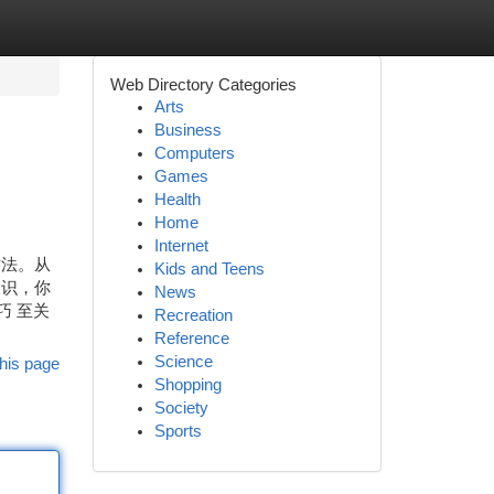
Web Directory Categories
Arts
Business
Computers
Games
Health
Home
Internet
方法。从
Kids and Teens
知识，你
News
巧 至关
Recreation
Reference
Science
his page
Shopping
Society
Sports