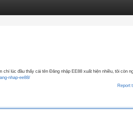
tegories
Register
Login
 chí lúc đầu thấy cái tên Đăng nhập EE88 xuất hiện nhiều, tôi còn n
/dang-nhap-ee88/
Report t