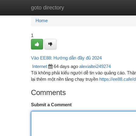
goto directory
Home
New Site Listings
Add Site
Ca
Home
1
Vào EE88: Hướng dẫn đầy đủ 2024
Internet
64 days ago
alexialtei249274
Tôi không phải kiểu người dễ tin vào quảng cáo. Thậm
lại thêm một nền tảng chạy truyền
https://ee88.cafe
Comments
Submit a Comment