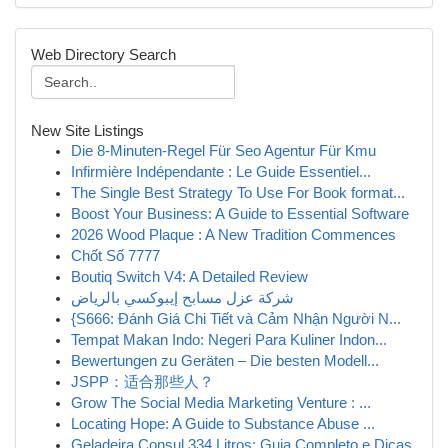
Web Directory Search
New Site Listings
Die 8-Minuten-Regel Für Seo Agentur Für Kmu
Infirmière Indépendante : Le Guide Essentiel...
The Single Best Strategy To Use For Book format...
Boost Your Business: A Guide to Essential Software
2026 Wood Plaque : A New Tradition Commences
Chốt Số 7777
Boutiq Switch V4: A Detailed Review
شركة عزل مسابح إيبوكسي بالرياض
{S666: Đánh Giá Chi Tiết và Cảm Nhận Người N...
Tempat Makan Indo: Negeri Para Kuliner Indon...
Bewertungen zu Geräten – Die besten Modell...
JSPP：适合那些人？
Grow The Social Media Marketing Venture : ...
Locating Hope: A Guide to Substance Abuse ...
Geladeira Consul 334 Litros: Guia Completo e Dicas