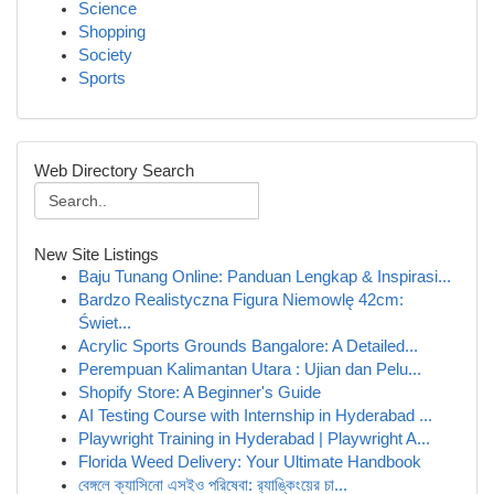
Science
Shopping
Society
Sports
Web Directory Search
New Site Listings
Baju Tunang Online: Panduan Lengkap & Inspirasi...
Bardzo Realistyczna Figura Niemowlę 42cm:
Świet...
Acrylic Sports Grounds Bangalore: A Detailed...
Perempuan Kalimantan Utara : Ujian dan Pelu...
Shopify Store: A Beginner's Guide
AI Testing Course with Internship in Hyderabad ...
Playwright Training in Hyderabad | Playwright A...
Florida Weed Delivery: Your Ultimate Handbook
বেঙ্গলে ক্যাসিনো এসইও পরিষেবা: র‍্যাঙ্কিংয়ের চা...