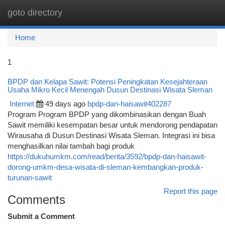
goto directory
Togg
navi
Home
1
BPDP dan Kelapa Sawit: Potensi Peningkatan Kesejahteraan
Usaha Mikro Kecil Menengah Dusun Destinasi Wisata Sleman
Internet
49 days ago
bpdp-dan-haisawit402287
Program Program BPDP yang dikombinasikan dengan Buah
Sawit memiliki kesempatan besar untuk mendorong pendapatan
Wirausaha di Dusun Destinasi Wisata Sleman. Integrasi ini bisa
menghasilkan nilai tambah bagi produk
https://dukuhumkm.com/read/berita/3592/bpdp-dan-haisawit-
dorong-umkm-desa-wisata-di-sleman-kembangkan-produk-
turunan-sawit
Report this page
Comments
Submit a Comment