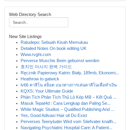
Web Directory Search
New Site Listings
Ratudepo: Sebuah Kisah Memukau
Detailed Notes On book editing UK
Www.rvght.com
Perverse Muschis Beim gebumst werden
호치민 마사지 완벽 가이드
Ręcznik Papierowy Katrin: Biały, 189mb, Ekonomi...
Heathrow to gatwick
lv66 คาสิโน สล็อต แนวทางการเล่นคาสิโนเพื่อทำเงิน
KQXS: Your Ultimate Guide
Phân Tích Phân Tích Thủ Lô Kép MB – Kết Quả ...
Masuk Tepat4d : Cara Lengkap dan Paling Se...
White Magic Studios – Qualified Publishing And ...
Yes, Good Adivasi Hair oil Do Exist
Perverses Teenyluder Wird vom Stiefvater knallh...
Navigating Psychiatric Hospital Care: A Patient...