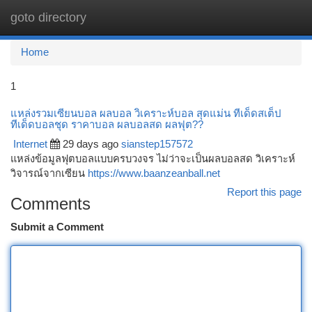
goto directory
Togg
navi
Home
1
แหล่งรวมเซียนบอล ผลบอล วิเคราะห์บอล สุดแม่น ทีเด็ดสเต็ป
ทีเด็ดบอลชุด ราคาบอล ผลบอลสด ผลฟุต??
Internet
29 days ago
sianstep157572
แหล่งข้อมูลฟุตบอลแบบครบวงจร ไม่ว่าจะเป็นผลบอลสด วิเคราะห์
วิจารณ์จากเซียน
https://www.baanzeanball.net
Report this page
Comments
Submit a Comment